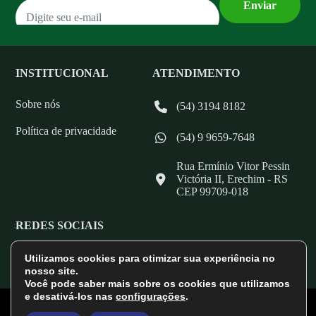
INSTITUCIONAL
ATENDIMENTO
Sobre nós
(54) 3194 8182
Política de privacidade
(54) 9 9659-7648
Rua Ermínio Vitor Pessin
Victória II, Erechim - RS
CEP 99709-018
REDES SOCIAIS
Utilizamos cookies para otimizar sua experiência no
nosso site.
Você pode saber mais sobre os cookies que utilizamos
e desativá-los nas
configurações
.
© Copyright 2024 AGRONESE NUTRIÇÃO ANIMAL. Todos os
direitos reservados. CNPJ: 26.331.798/0002-29