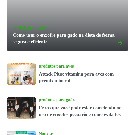
produtos para gado
Como usar o enxofre para gado na dieta de forma
segura e eficiente
produtos para aves
Attack Plus: vitamina para aves com
premix mineral
produtos para gado
Erros que você pode estar cometendo no
uso de enxofre pecuário e como evitá-los
Notícias