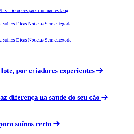
blog
a suínos
Dicas
Notícias
Sem categoria
a suínos
Dicas
Notícias
Sem categoria
lote, por criadores experientes
az diferença na saúde do seu cão
ara suínos certo