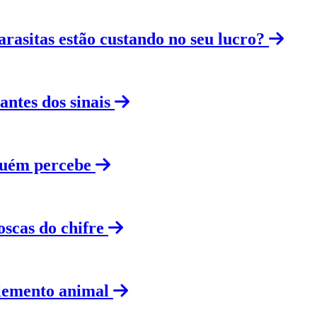
arasitas estão custando no seu lucro?
ntes dos sinais
guém percebe
oscas do chifre
plemento animal